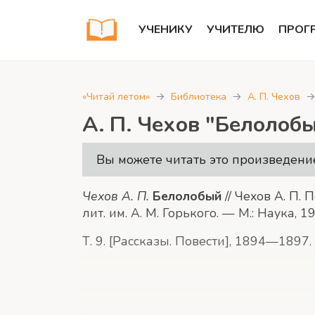
УЧЕНИКУ
УЧИТЕЛЮ
ПРОГ
«Читай летом»
Библиотека
А. П. Чехов
А. П. Чехов "Белолоб
Вы можете читать это произведение
Чехов А. П.
Белолобый
// Чехов А. П.
лит. им. А. М. Горького. — М.: Наука,
Т. 9. [Рассказы. Повести], 1894—1897.