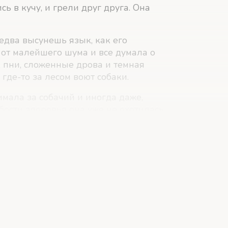
сь в кучу, и грели друг друга. Она
 едва высунешь язык, как его
 от малейшего шума и все думала о
, пни, сложенные дрова и темная
где-то за лесом воют собаки.
нимала за собачий и иногда даже,
абости здоровья она уже не охотилась
 а питалась одною падалью; свежее
, отнимала у нее детей или забиралась
нат, старик лет семидесяти, который
лесу с ружьем-одностволкой и
 раз, прежде чем остановиться,
илась громадная черная собака
й: «Задний ход!»